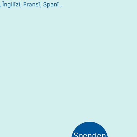
Îngilîzî, Fransî, Spanî ,
Spenden