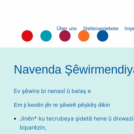
Über uns
Stellenangebote
Imp
Navenda Şêwirmendiya
Ev şêwire bi nenasî û belaş e
Em ji kesên jêr re şêwirê pêşkêş dikin
Jinên* ku tecrubeya şidetê hene û dixwazi
biparêzin,