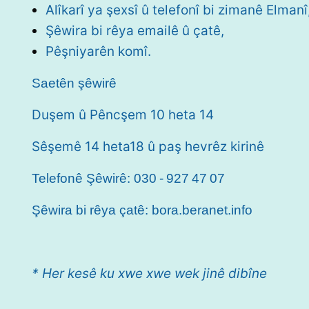
Alîkarî ya şexsî û telefonî bi zimanê Elmanî, 
Şêwira bi rêya emailê û çatê,
Pêşniyarên komî.
Saetên şêwirê
Duşem û Pêncşem 10 heta 14
Sêşemê 14 heta18 û paş hevrêz kirinê
Telefonê Şêwirê:
030 - 927 47 07
Şêwira bi rêya çatê:
bora.beranet.info
* Her kesê ku xwe xwe wek jinê dibîne