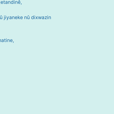
qetandinê,
 û jiyaneke nû dixwazin
,
hatine,