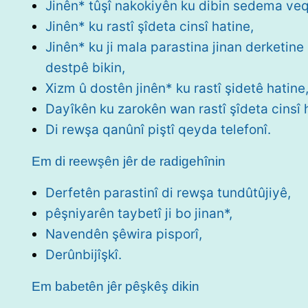
Jinên* tûşî nakokiyên ku dibin sedema ve
Jinên* ku rastî şîdeta cinsî hatine,
Jinên* ku ji mala parastina jinan derketine
destpê bikin,
Xizm û dostên jinên* ku rastî şidetê hatine
Dayîkên ku zarokên wan rastî şîdeta cinsî 
Di rewşa qanûnî piştî qeyda telefonî.
Em di reewşên jêr de radigehînin
Derfetên parastinî di rewşa tundûtûjiyê,
pêşniyarên taybetî ji bo jinan*,
Navendên şêwira pisporî,
Derûnbijîşkî.
Em babetên jêr pêşkêş dikin